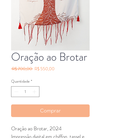
Oração ao Brotar
Preço
Preço
 R$ 700,00 
R$ 550,00
normal
promocional
Quantidade
*
Comprar
Oração ao Brotar, 2024
Impressão digital em chiffon, tassel e