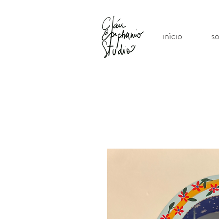
início
s