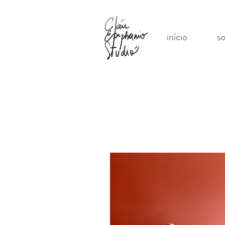
início
s