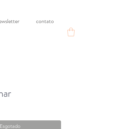
ewsletter
contato
nar
eço
omocional
Esgotado