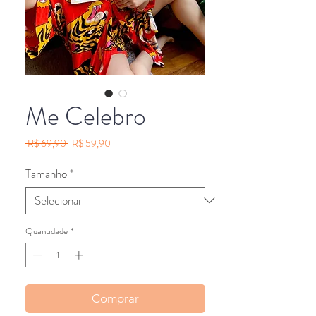
Me Celebro
Preço
Preço
 R$ 69,90 
R$ 59,90
normal
promocional
Tamanho
*
Quantidade
*
Comprar