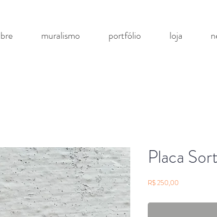
obre
muralismo
portfólio
loja
n
Placa Sor
Preço
R$ 250,00