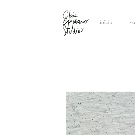
início
s