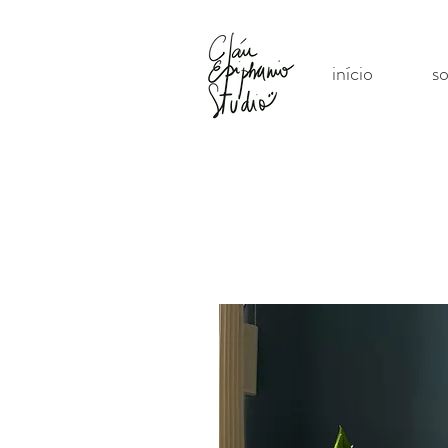
início
s