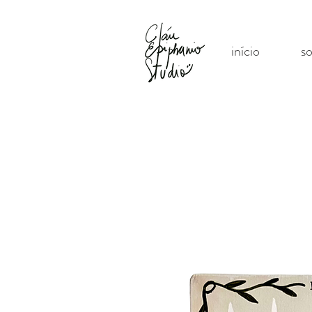
início
s