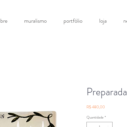
obre
muralismo
portfólio
loja
n
Preparada
Preço
R$ 480,00
Quantidade
*